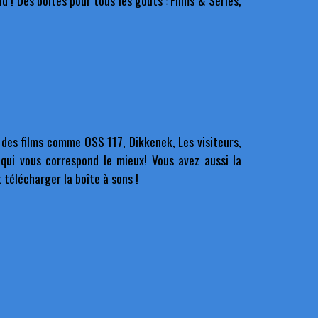
 ! Des boîtes pour tous les goùts : Films & Séries,
 des films comme OSS 117, Dikkenek, Les visiteurs,
qui vous correspond le mieux! Vous avez aussi la
 télécharger la boîte à sons !