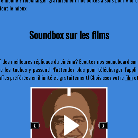
e mobile ! Télécharger gratuitement nos boîtes à sons pour Android
vient le mieux
Soundbox sur les films
f des meilleures répliques du cinéma? Ecoutez nos soundboard sur
 les tuches y passent! N'attendez plus pour télécharger l'appli 
affes préférées en illimité et gratuitement! Choisissez votre
film
et
❮
❯